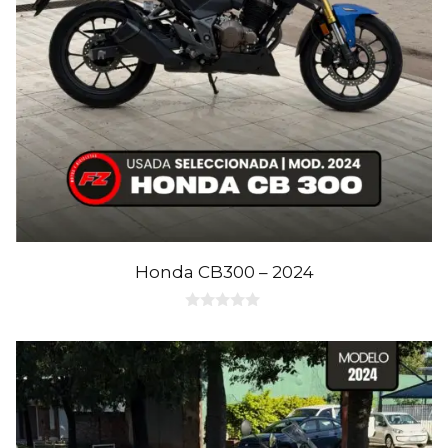
Honda CB300 – 2024
0
d
e
5