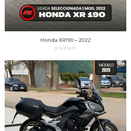
Honda XR190 – 2022
0
d
e
5