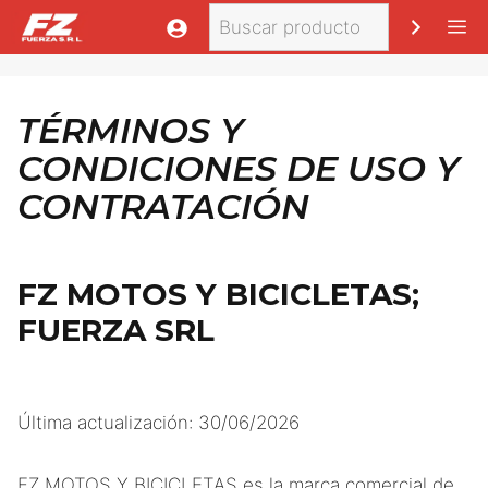
Saltar
Buscar
M
al
contenido
TÉRMINOS Y
CONDICIONES DE USO Y
CONTRATACIÓN
FZ MOTOS Y BICICLETAS;
FUERZA SRL
Última actualización: 30/06/2026
FZ MOTOS Y BICICLETAS es la marca comercial de