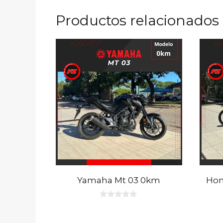
Productos relacionados
Yamaha Mt 03 0km
Hon
0
d
e