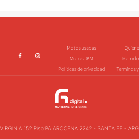
5
e
5
Motos
usadas
Quien
Motos 0KM
Metodo
Politicas de privacidad
Terminos y
VIRGINIA 152 Piso:PA AROCENA 2242 - SANTA FE - AR