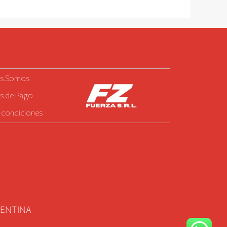
5
es Somos
s de Pago
 condiciones
GENTINA