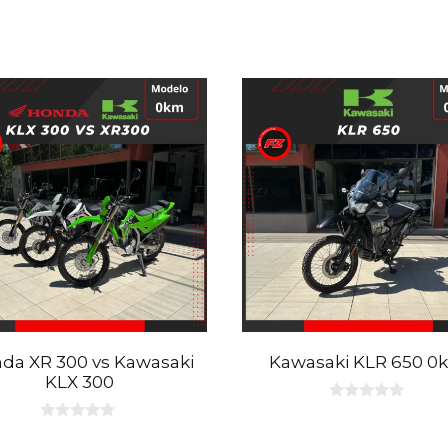
da XR 300 vs Kawasaki
Kawasaki KLR 650 0
KLX 300
0
d
0
e
d