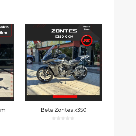
km
Beta Zontes x350
0
d
e