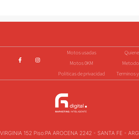
d
d
e
e
5
5
Motos
usadas
Quien
Motos 0KM
Metodo
Politicas de privacidad
Terminos y
VIRGINIA 152 Piso:PA AROCENA 2242 - SANTA FE - AR