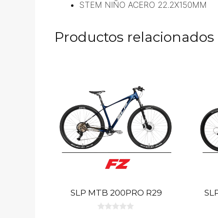
STEM NIÑO ACERO 22.2X150MM
Productos relacionados
SLP MTB 200PRO R29
SL
0