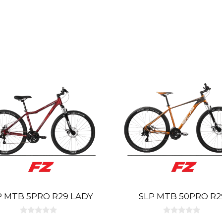
P MTB 5PRO R29 LADY
SLP MTB 50PRO R2
0
0