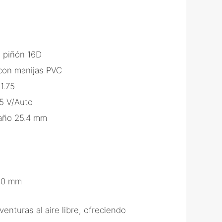
n piñón 16D
con manijas PVC
1.75
5 V/Auto
caño 25.4 mm
150 mm
enturas al aire libre, ofreciendo