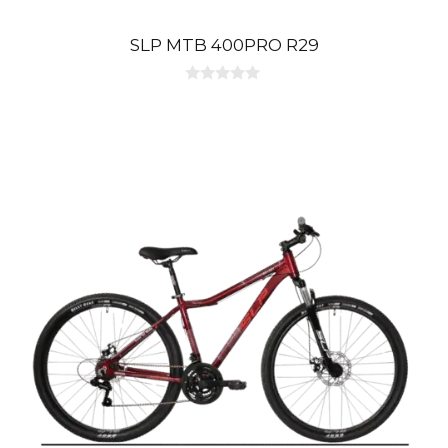
SLP MTB 400PRO R29
0
d
e
5