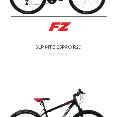
SLP MTB 25PRO R29
0
d
e
5