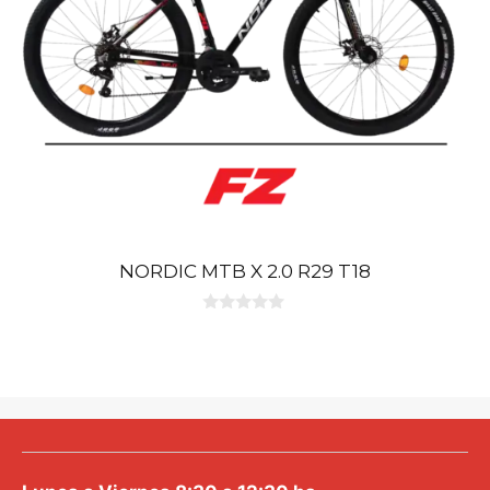
NORDIC MTB X 2.0 R29 T18
0
d
e
5