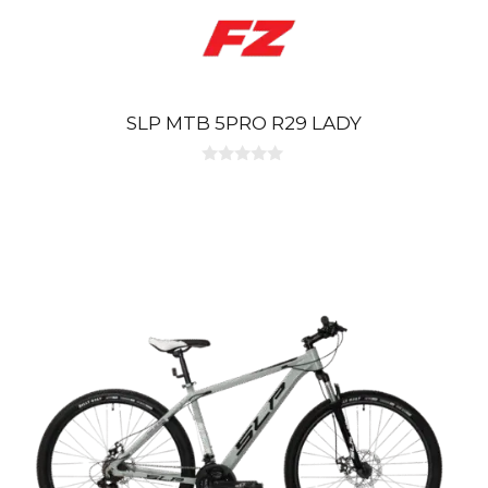
SLP MTB 5PRO R29 LADY
0
d
e
5