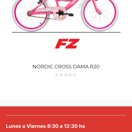
NORDIC CROSS DAMA R20
0
d
e
5
Lunes a Viernes 8:30 a 12:30 hs