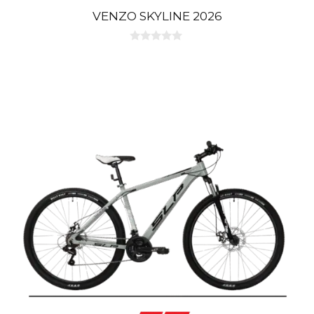
VENZO SKYLINE 2026
0
d
e
5