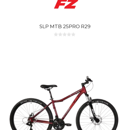
SLP MTB 25PRO R29
0
d
e
5