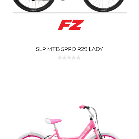
SLP MTB 5PRO R29 LADY
0
d
e
5