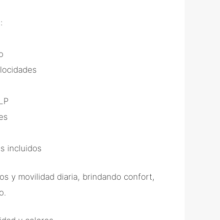
:
o
elocidades
LP
es
s incluidos
os y movilidad diaria, brindando confort,
o.