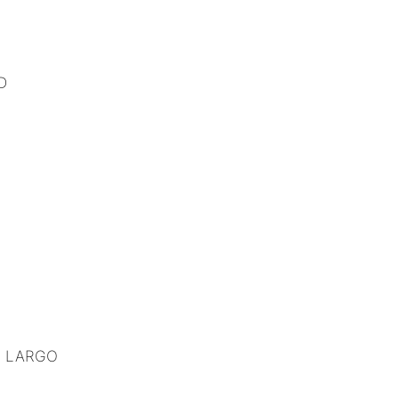
D
R LARGO