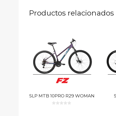
Productos relacionados
SLP MTB 10PRO R29 WOMAN
0
d
e