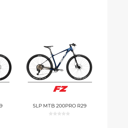
9
SLP MTB 200PRO R29
0
d
e