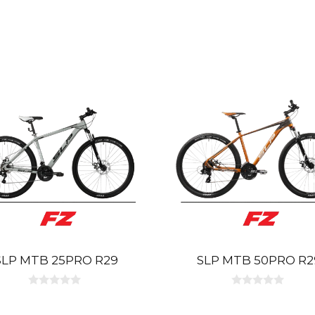
SLP MTB 25PRO R29
SLP MTB 50PRO R2
0
0
d
d
e
e