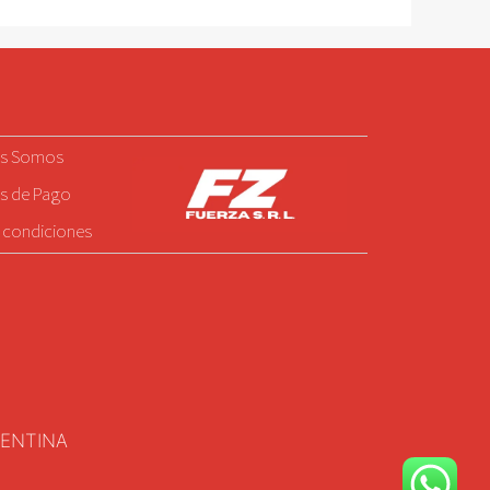
5
es Somos
s de Pago
 condiciones
GENTINA