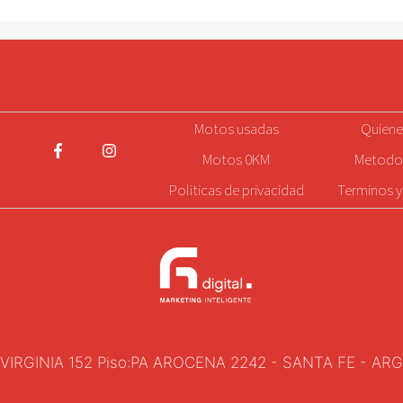
5
5
Motos
usadas
Quien
Motos 0KM
Metodo
Politicas de privacidad
Terminos y
VIRGINIA 152 Piso:PA AROCENA 2242 - SANTA FE - AR