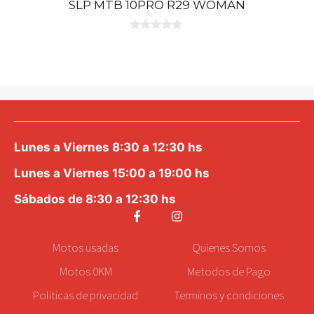
SLP MTB 10PRO R29 WOMAN
0
d
e
5
Lunes a Viernes 8:30 a 12:30 hs
Lunes a Viernes 15:00 a 19:00 hs
Sábados de 8:30 a 12:30 hs
Motos
usadas
Quienes Somos
Motos 0KM
Metodos de Pago
Politicas de privacidad
Terminos y condiciones