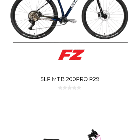
SLP MTB 200PRO R29
0
d
e
5