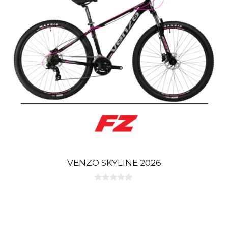
VENZO SKYLINE 2026
0
d
e
5