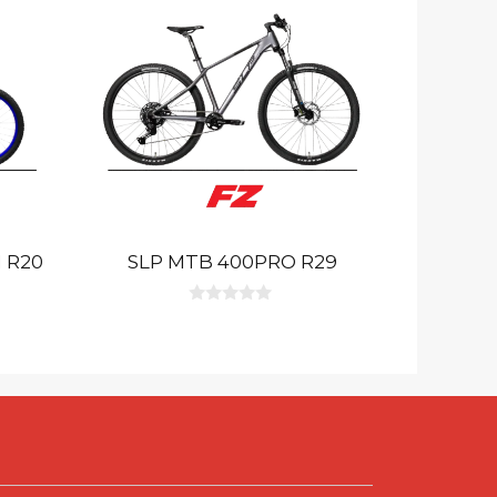
 R20
SLP MTB 400PRO R29
0
d
e
5