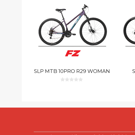
SLP MTB 10PRO R29 WOMAN
0
d
e
5