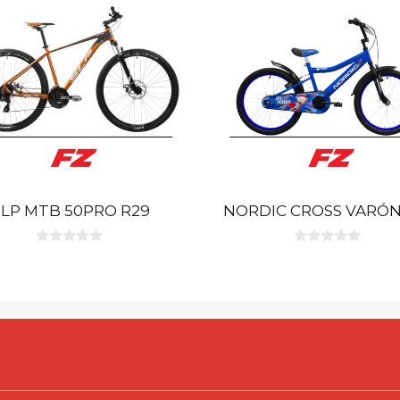
SLP MTB 50PRO R29
NORDIC CROSS VARÓN
0
0
d
d
e
e
5
5