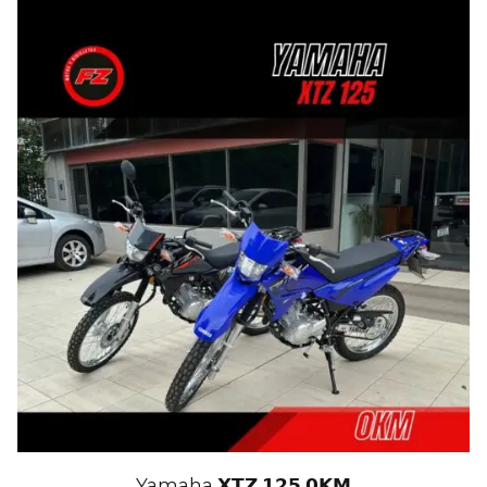
Yamaha 𝗫𝗧𝗭 𝟭𝟮𝟱 𝟬𝗞𝗠