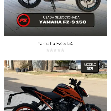
Yamaha FZ-S 150
0
d
e
5