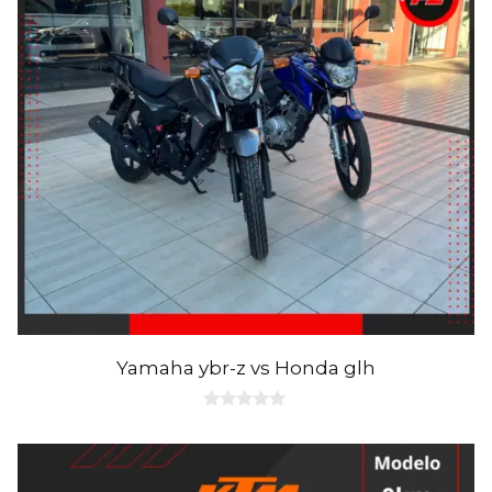
Yamaha ybr-z vs Honda glh
0
d
e
5