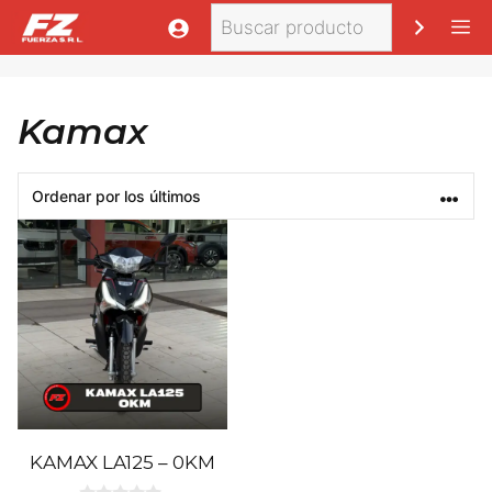
Saltar
Buscar
M
al
contenido
Kamax
KAMAX LA125 – 0KM