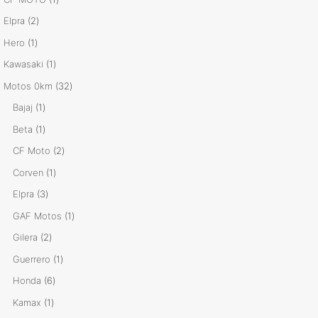
producto
2
Elpra
2
productos
1
Hero
1
producto
1
Kawasaki
1
producto
32
Motos 0km
32
productos
1
Bajaj
1
producto
1
Beta
1
producto
2
CF Moto
2
productos
1
Corven
1
producto
3
Elpra
3
productos
1
GAF Motos
1
producto
2
Gilera
2
productos
1
Guerrero
1
producto
6
Honda
6
productos
1
Kamax
1