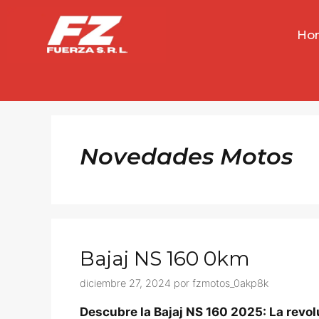
Saltar
al
Ho
contenido
Novedades Motos
Bajaj NS 160 0km
diciembre 27, 2024
por
fzmotos_0akp8k
Descubre la Bajaj NS 160 2025: La revo