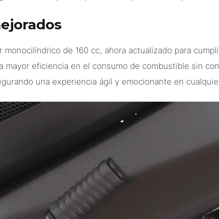
ejorados
 monocilíndrico de 160 cc, ahora actualizado para cumpli
na mayor eficiencia en el consumo de combustible sin c
egurando una experiencia ágil y emocionante en cualquier