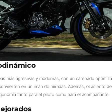
odinámico
eas más agresivas y modernas, con un carenado optimiza
 convierten en un imán de miradas. Además, el asiento de
onomía tanto para el piloto como para el acompañante.
ejorados