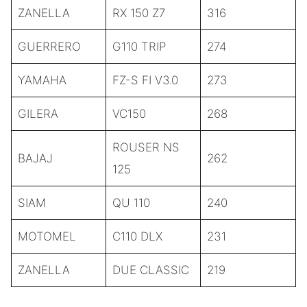
ZANELLA
RX 150 Z7
316
GUERRERO
G110 TRIP
274
YAMAHA
FZ-S FI V3.0
273
GILERA
VC150
268
ROUSER NS
BAJAJ
262
125
SIAM
QU 110
240
MOTOMEL
C110 DLX
231
ZANELLA
DUE CLASSIC
219