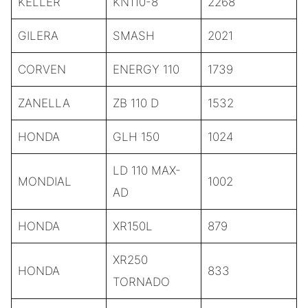
KELLER
KN110-8
2268
GILERA
SMASH
2021
CORVEN
ENERGY 110
1739
ZANELLA
ZB 110 D
1532
HONDA
GLH 150
1024
LD 110 MAX-
MONDIAL
1002
AD
HONDA
XR150L
879
XR250
HONDA
833
TORNADO