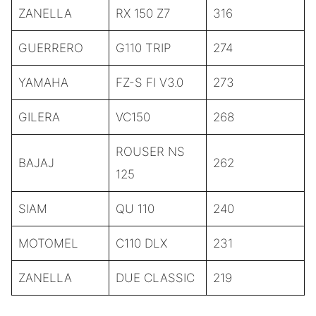
ZANELLA
RX 150 Z7
316
GUERRERO
G110 TRIP
274
YAMAHA
FZ-S FI V3.0
273
GILERA
VC150
268
ROUSER NS
BAJAJ
262
125
SIAM
QU 110
240
MOTOMEL
C110 DLX
231
ZANELLA
DUE CLASSIC
219