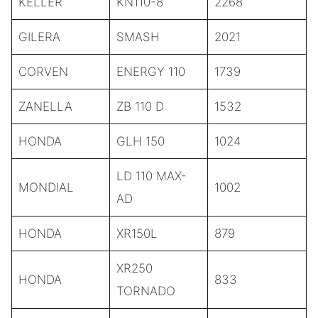
KELLER
KN110-8
2268
GILERA
SMASH
2021
CORVEN
ENERGY 110
1739
ZANELLA
ZB 110 D
1532
HONDA
GLH 150
1024
LD 110 MAX-
MONDIAL
1002
AD
HONDA
XR150L
879
XR250
HONDA
833
TORNADO