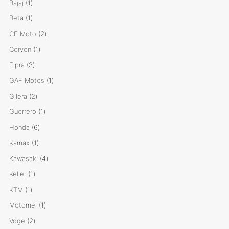
1
Bajaj
1
producto
1
Beta
1
producto
2
CF Moto
2
productos
1
Corven
1
producto
3
Elpra
3
productos
1
GAF Motos
1
producto
2
Gilera
2
productos
1
Guerrero
1
producto
6
Honda
6
productos
1
Kamax
1
producto
4
Kawasaki
4
productos
1
Keller
1
producto
1
KTM
1
producto
1
Motomel
1
producto
2
Voge
2