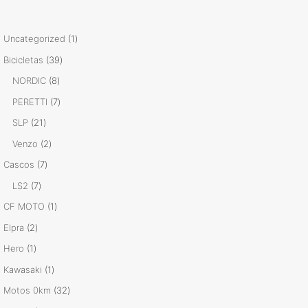
1
Uncategorized
1
producto
39
Bicicletas
39
productos
8
NORDIC
8
productos
7
PERETTI
7
productos
21
SLP
21
productos
2
Venzo
2
productos
7
Cascos
7
productos
7
LS2
7
productos
1
CF MOTO
1
producto
2
Elpra
2
productos
1
Hero
1
producto
1
Kawasaki
1
producto
32
Motos 0km
32
productos