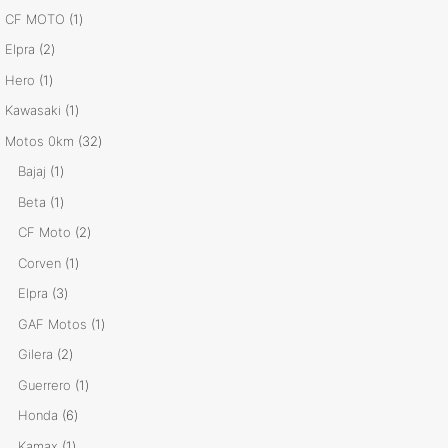
productos
1
CF MOTO
1
producto
2
Elpra
2
productos
1
Hero
1
producto
1
Kawasaki
1
producto
32
Motos 0km
32
productos
1
Bajaj
1
producto
1
Beta
1
producto
2
CF Moto
2
productos
1
Corven
1
producto
3
Elpra
3
productos
1
GAF Motos
1
producto
2
Gilera
2
productos
1
Guerrero
1
producto
6
Honda
6
productos
1
Kamax
1