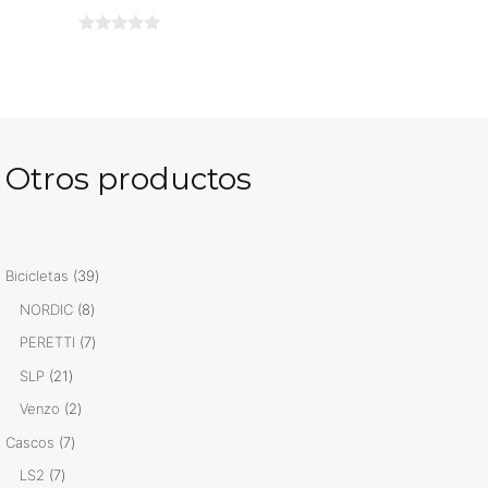
0
d
e
5
Otros productos
39
Bicicletas
39
productos
8
NORDIC
8
productos
7
PERETTI
7
productos
21
SLP
21
productos
2
Venzo
2
productos
7
Cascos
7
productos
7
LS2
7