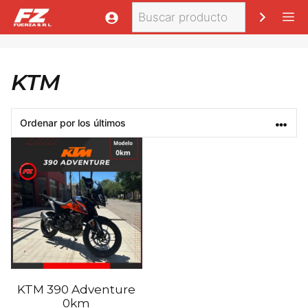
Saltar
Buscar
M
al
contenido
KTM
KTM 390 Adventure
0km