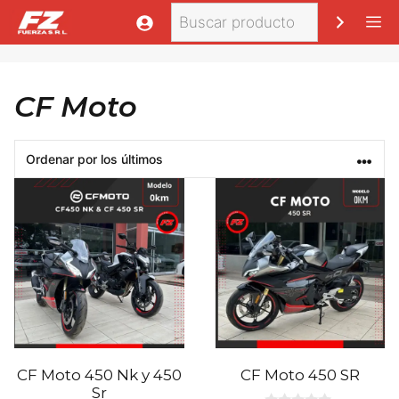
Saltar
Buscar
M
al
contenido
CF Moto
CF Moto 450 Nk y 450
CF Moto 450 SR
Sr