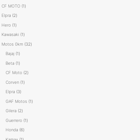
productos
1
CF MOTO
1
producto
2
Elpra
2
productos
1
Hero
1
producto
1
Kawasaki
1
producto
32
Motos 0km
32
productos
1
Bajaj
1
producto
1
Beta
1
producto
2
CF Moto
2
productos
1
Corven
1
producto
3
Elpra
3
productos
1
GAF Motos
1
producto
2
Gilera
2
productos
1
Guerrero
1
producto
6
Honda
6
productos
1
Kamax
1