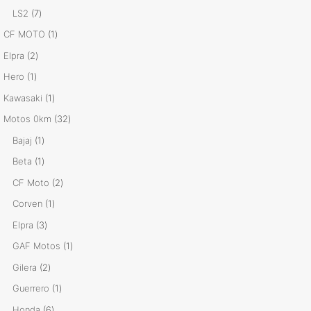
productos
7
LS2
7
productos
1
CF MOTO
1
producto
2
Elpra
2
productos
1
Hero
1
producto
1
Kawasaki
1
producto
32
Motos 0km
32
productos
1
Bajaj
1
producto
1
Beta
1
producto
2
CF Moto
2
productos
1
Corven
1
producto
3
Elpra
3
productos
1
GAF Motos
1
producto
2
Gilera
2
productos
1
Guerrero
1
producto
6
Honda
6