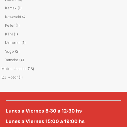
productos
1
Kamax
1
producto
4
Kawasaki
4
productos
1
Keller
1
producto
1
KTM
1
producto
1
Motomel
1
producto
2
Voge
2
productos
4
Yamaha
4
productos
18
Motos Usadas
18
productos
1
QJ Motor
1
producto
Lunes a Viernes 8:30 a 12:30 hs
Lunes a Viernes 15:00 a 19:00 hs