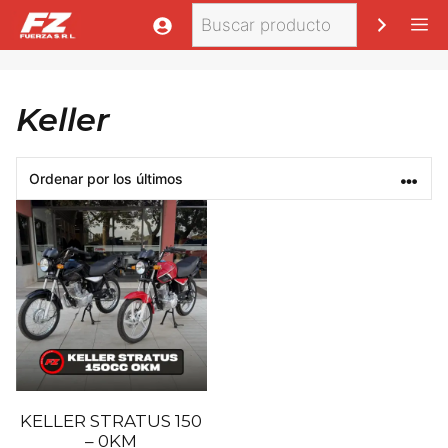
Saltar
Buscar
M
al
contenido
Keller
KELLER STRATUS 150
– 0KM