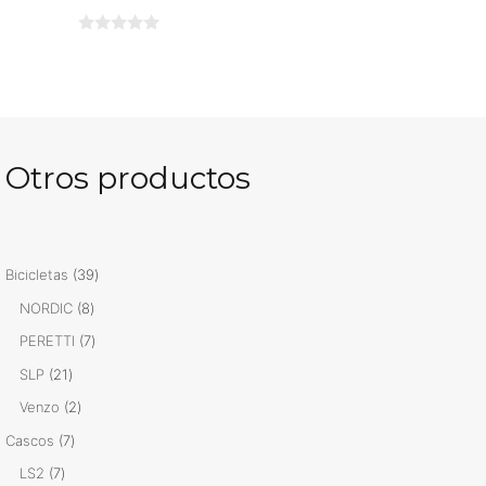
0
d
e
5
Otros productos
39
Bicicletas
39
productos
8
NORDIC
8
productos
7
PERETTI
7
productos
21
SLP
21
productos
2
Venzo
2
productos
7
Cascos
7
productos
7
LS2
7