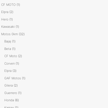
productos
1
CF MOTO
1
producto
2
Elpra
2
productos
1
Hero
1
producto
1
Kawasaki
1
producto
32
Motos 0km
32
productos
1
Bajaj
1
producto
1
Beta
1
producto
2
CF Moto
2
productos
1
Corven
1
producto
3
Elpra
3
productos
1
GAF Motos
1
producto
2
Gilera
2
productos
1
Guerrero
1
producto
6
Honda
6
productos
1
Kamax
1