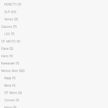
productos
7
PERETTI
7
productos
21
SLP
21
productos
2
Venzo
2
productos
7
Cascos
7
productos
7
LS2
7
productos
1
CF MOTO
1
producto
2
Elpra
2
productos
1
Hero
1
producto
1
Kawasaki
1
producto
32
Motos 0km
32
productos
1
Bajaj
1
producto
1
Beta
1
producto
2
CF Moto
2
productos
1
Corven
1
producto
3
Elpra
3