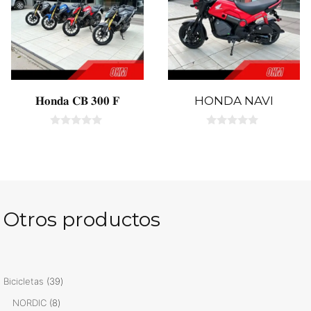
𝐇𝐨𝐧𝐝𝐚 𝐂𝐁 𝟑𝟎𝟎 𝐅
HONDA NAVI
0
0
d
d
e
e
5
5
Otros productos
39
Bicicletas
39
productos
8
NORDIC
8