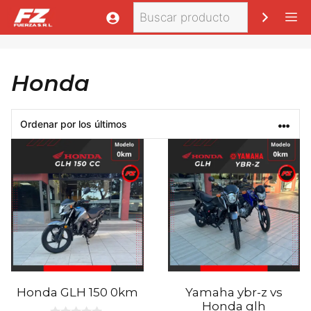
Saltar
Buscar
M
al
contenido
Honda
Honda GLH 150 0km
Yamaha ybr-z vs
Honda glh