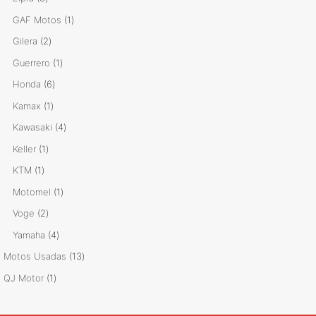
productos
1
GAF Motos
1
producto
2
Gilera
2
productos
1
Guerrero
1
producto
6
Honda
6
productos
1
Kamax
1
producto
4
Kawasaki
4
productos
1
Keller
1
producto
1
KTM
1
producto
1
Motomel
1
producto
2
Voge
2
productos
4
Yamaha
4
productos
13
Motos Usadas
13
productos
1
QJ Motor
1
producto