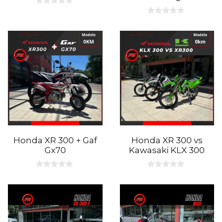
0
d
0
e
d
5
e
5
Honda XR 300 + Gaf
Honda XR 300 vs
Gx70
Kawasaki KLX 300
0
0
d
d
e
e
5
5