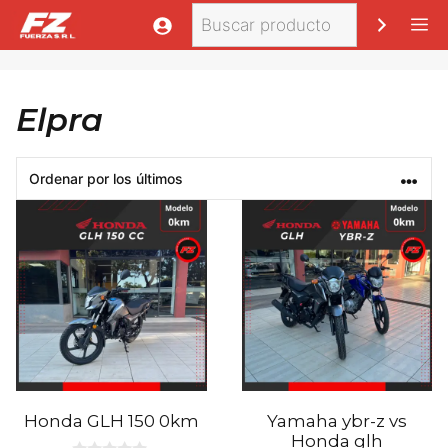
Saltar
Buscar
M
al
contenido
Elpra
Honda GLH 150 0km
Yamaha ybr-z vs
Honda glh