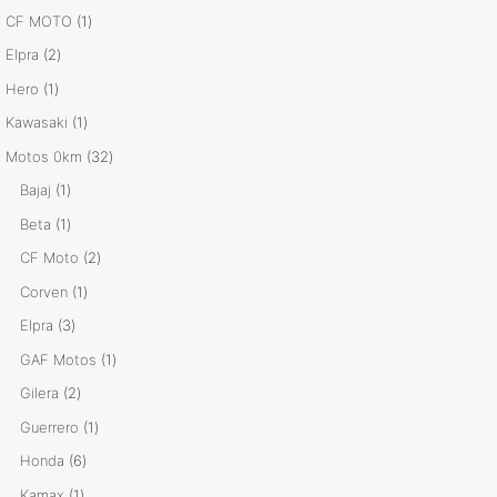
productos
1
CF MOTO
1
producto
2
Elpra
2
productos
1
Hero
1
producto
1
Kawasaki
1
producto
32
Motos 0km
32
productos
1
Bajaj
1
producto
1
Beta
1
producto
2
CF Moto
2
productos
1
Corven
1
producto
3
Elpra
3
productos
1
GAF Motos
1
producto
2
Gilera
2
productos
1
Guerrero
1
producto
6
Honda
6
productos
1
Kamax
1