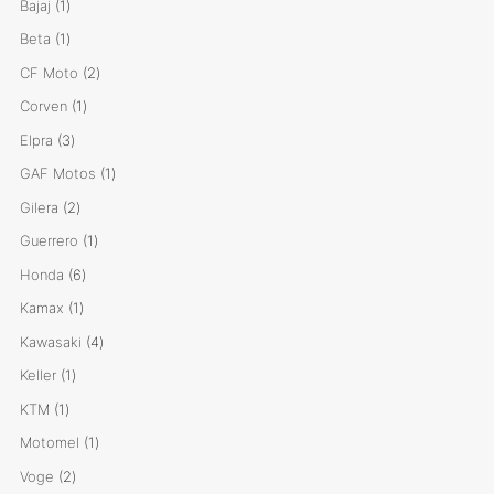
1
Bajaj
1
producto
1
Beta
1
producto
2
CF Moto
2
productos
1
Corven
1
producto
3
Elpra
3
productos
1
GAF Motos
1
producto
2
Gilera
2
productos
1
Guerrero
1
producto
6
Honda
6
productos
1
Kamax
1
producto
4
Kawasaki
4
productos
1
Keller
1
producto
1
KTM
1
producto
1
Motomel
1
producto
2
Voge
2