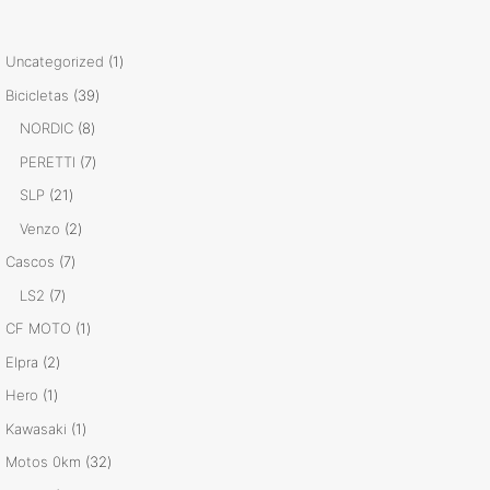
1
Uncategorized
1
producto
39
Bicicletas
39
productos
8
NORDIC
8
productos
7
PERETTI
7
productos
21
SLP
21
productos
2
Venzo
2
productos
7
Cascos
7
productos
7
LS2
7
productos
1
CF MOTO
1
producto
2
Elpra
2
productos
1
Hero
1
producto
1
Kawasaki
1
producto
32
Motos 0km
32
productos