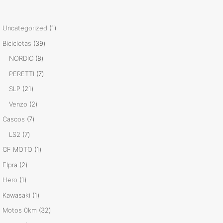
1
Uncategorized
1
producto
39
Bicicletas
39
productos
8
NORDIC
8
productos
7
PERETTI
7
productos
21
SLP
21
productos
2
Venzo
2
productos
7
Cascos
7
productos
7
LS2
7
productos
1
CF MOTO
1
producto
2
Elpra
2
productos
1
Hero
1
producto
1
Kawasaki
1
producto
32
Motos 0km
32
productos