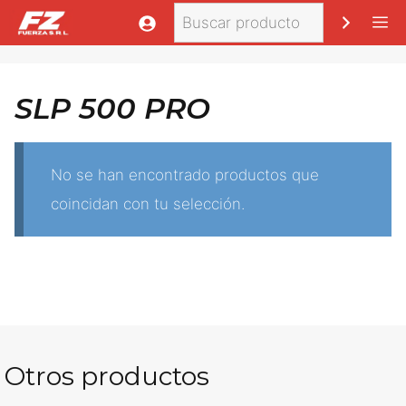
Saltar
Buscar
M
al
contenido
SLP 500 PRO
No se han encontrado productos que
coincidan con tu selección.
Otros productos