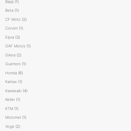
1
Bajaj
1
producto
1
Beta
1
producto
2
CF Moto
2
productos
1
Corven
1
producto
3
Elpra
3
productos
1
GAF Motos
1
producto
2
Gilera
2
productos
1
Guerrero
1
producto
6
Honda
6
productos
1
Kamax
1
producto
4
Kawasaki
4
productos
1
Keller
1
producto
1
KTM
1
producto
1
Motomel
1
producto
2
Voge
2