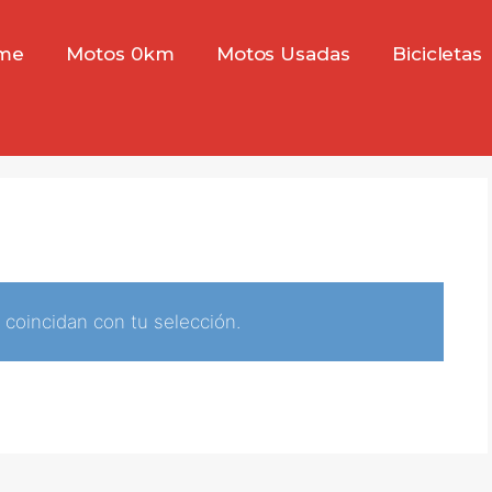
me
Motos 0km
Motos Usadas
Bicicletas
coincidan con tu selección.