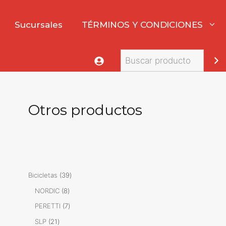
Sucursales
TÉRMINOS Y CONDICIONES
Buscar
Otros productos
39
Bicicletas
39
productos
8
NORDIC
8
productos
7
PERETTI
7
productos
21
SLP
21