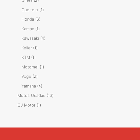
Gilera
2
productos
1
Guerrero
1
producto
6
Honda
6
productos
1
Kamax
1
producto
4
Kawasaki
4
productos
1
Keller
1
producto
1
KTM
1
producto
1
Motomel
1
producto
2
Voge
2
productos
4
Yamaha
4
productos
13
Motos Usadas
13
productos
1
QJ Motor
1
producto