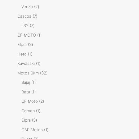
productos
2
Venzo
2
productos
7
Cascos
7
productos
7
LS2
7
productos
1
CF MOTO
1
producto
2
Elpra
2
productos
1
Hero
1
producto
1
Kawasaki
1
producto
32
Motos 0km
32
productos
1
Bajaj
1
producto
1
Beta
1
producto
2
CF Moto
2
productos
1
Corven
1
producto
3
Elpra
3
productos
1
GAF Motos
1
producto
2