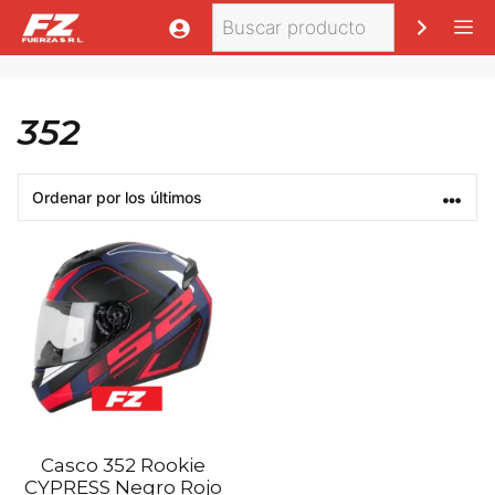
Saltar
Buscar
M
al
contenido
352
Casco 352 Rookie
CYPRESS Negro Rojo