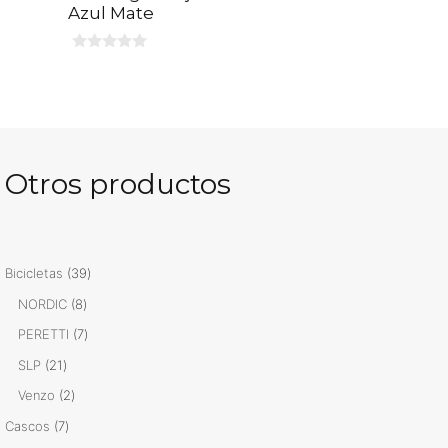
Azul Mate
0
d
e
5
Otros productos
39
Bicicletas
39
productos
8
NORDIC
8
productos
7
PERETTI
7
productos
21
SLP
21
productos
2
Venzo
2
productos
7
Cascos
7