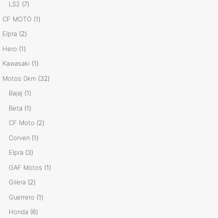
productos
7
LS2
7
productos
1
CF MOTO
1
producto
2
Elpra
2
productos
1
Hero
1
producto
1
Kawasaki
1
producto
32
Motos 0km
32
productos
1
Bajaj
1
producto
1
Beta
1
producto
2
CF Moto
2
productos
1
Corven
1
producto
3
Elpra
3
productos
1
GAF Motos
1
producto
2
Gilera
2
productos
1
Guerrero
1
producto
6
Honda
6