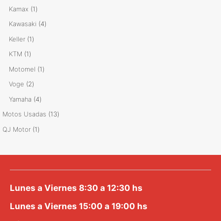
productos
1
Kamax
1
producto
4
Kawasaki
4
productos
1
Keller
1
producto
1
KTM
1
producto
1
Motomel
1
producto
2
Voge
2
productos
4
Yamaha
4
productos
13
Motos Usadas
13
productos
1
QJ Motor
1
producto
Lunes a Viernes 8:30 a 12:30 hs
Lunes a Viernes 15:00 a 19:00 hs