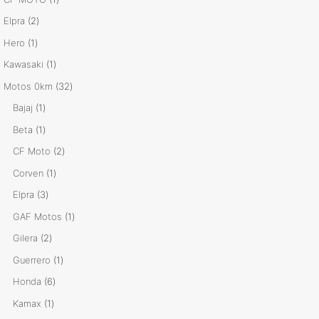
producto
2
Elpra
2
productos
1
Hero
1
producto
1
Kawasaki
1
producto
32
Motos 0km
32
productos
1
Bajaj
1
producto
1
Beta
1
producto
2
CF Moto
2
productos
1
Corven
1
producto
3
Elpra
3
productos
1
GAF Motos
1
producto
2
Gilera
2
productos
1
Guerrero
1
producto
6
Honda
6
productos
1
Kamax
1