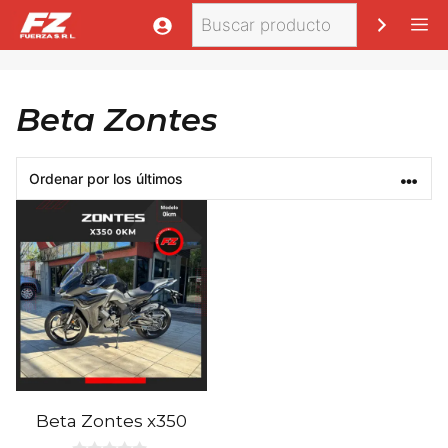
Saltar
Buscar
M
al
contenido
Beta Zontes
Beta Zontes x350