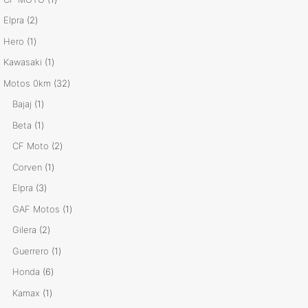
producto
2
Elpra
2
productos
1
Hero
1
producto
1
Kawasaki
1
producto
32
Motos 0km
32
productos
1
Bajaj
1
producto
1
Beta
1
producto
2
CF Moto
2
productos
1
Corven
1
producto
3
Elpra
3
productos
1
GAF Motos
1
producto
2
Gilera
2
productos
1
Guerrero
1
producto
6
Honda
6
productos
1
Kamax
1