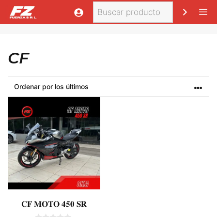
Saltar
Buscar
M
al
contenido
CF
𝐂𝐅 𝐌𝐎𝐓𝐎 𝟒𝟓𝟎 𝐒𝐑