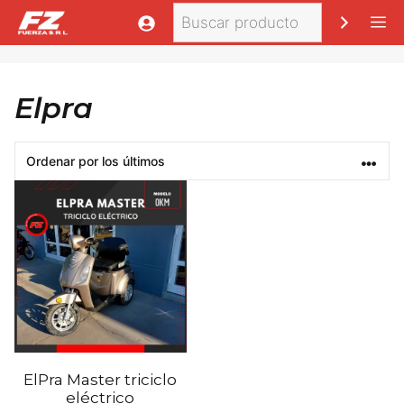
Saltar
Buscar
M
al
contenido
Elpra
ElPra Master triciclo
eléctrico