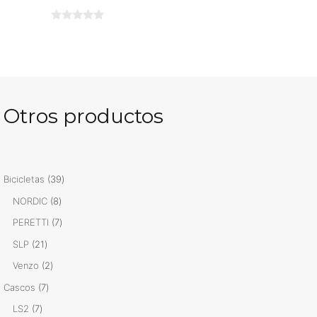
0
d
e
5
Otros productos
39
Bicicletas
39
productos
8
NORDIC
8
productos
7
PERETTI
7
productos
21
SLP
21
productos
2
Venzo
2
productos
7
Cascos
7
productos
7
LS2
7