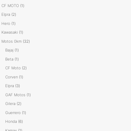
productos
1
CF MOTO
1
producto
2
Elpra
2
productos
1
Hero
1
producto
1
Kawasaki
1
producto
32
Motos 0km
32
productos
1
Bajaj
1
producto
1
Beta
1
producto
2
CF Moto
2
productos
1
Corven
1
producto
3
Elpra
3
productos
1
GAF Motos
1
producto
2
Gilera
2
productos
1
Guerrero
1
producto
6
Honda
6
productos
1
Kamax
1