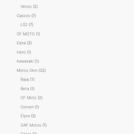
productos
2
Venzo
2
productos
7
Cascos
7
productos
7
LS2
7
productos
1
CF MOTO
1
producto
2
Elpra
2
productos
1
Hero
1
producto
1
Kawasaki
1
producto
32
Motos 0km
32
productos
1
Bajaj
1
producto
1
Beta
1
producto
2
CF Moto
2
productos
1
Corven
1
producto
3
Elpra
3
productos
1
GAF Motos
1
producto
2