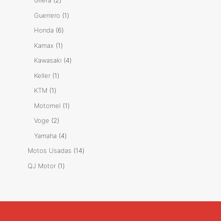
Gilera
2
productos
1
Guerrero
1
producto
6
Honda
6
productos
1
Kamax
1
producto
4
Kawasaki
4
productos
1
Keller
1
producto
1
KTM
1
producto
1
Motomel
1
producto
2
Voge
2
productos
4
Yamaha
4
productos
14
Motos Usadas
14
productos
1
QJ Motor
1
producto