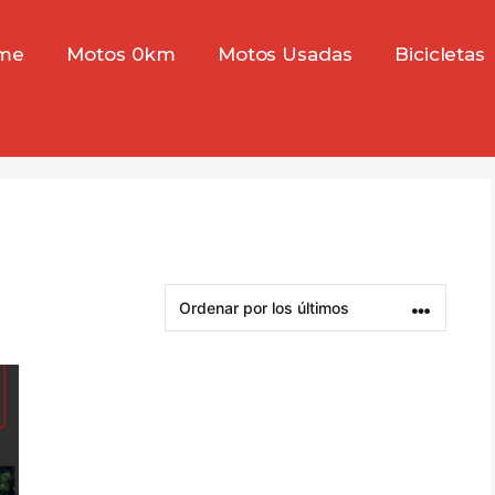
me
Motos 0km
Motos Usadas
Bicicletas