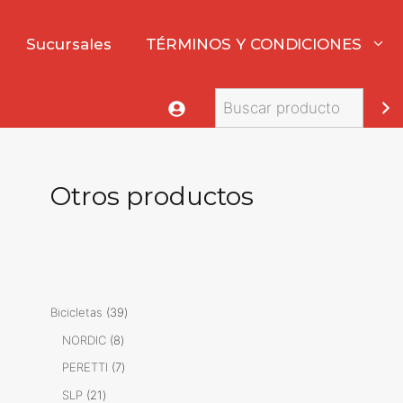
Sucursales
TÉRMINOS Y CONDICIONES
Buscar
Otros productos
39
Bicicletas
39
productos
8
NORDIC
8
productos
7
PERETTI
7
productos
21
SLP
21