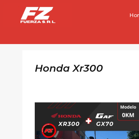
Saltar
al
Ho
contenido
Honda Xr300