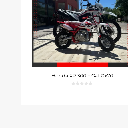
Honda XR 300 + Gaf Gx70
0
d
e
5