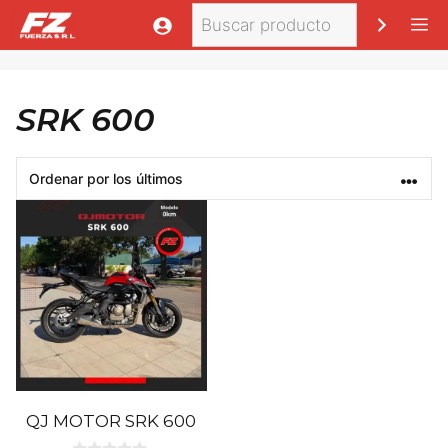
Saltar
Buscar
M
al
contenido
SRK 600
QJ MOTOR SRK 600