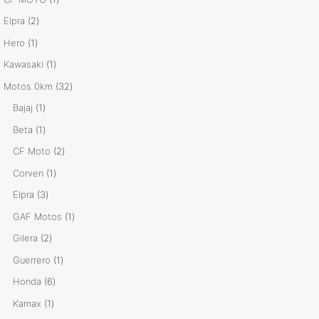
producto
2
Elpra
2
productos
1
Hero
1
producto
1
Kawasaki
1
producto
32
Motos 0km
32
productos
1
Bajaj
1
producto
1
Beta
1
producto
2
CF Moto
2
productos
1
Corven
1
producto
3
Elpra
3
productos
1
GAF Motos
1
producto
2
Gilera
2
productos
1
Guerrero
1
producto
6
Honda
6
productos
1
Kamax
1