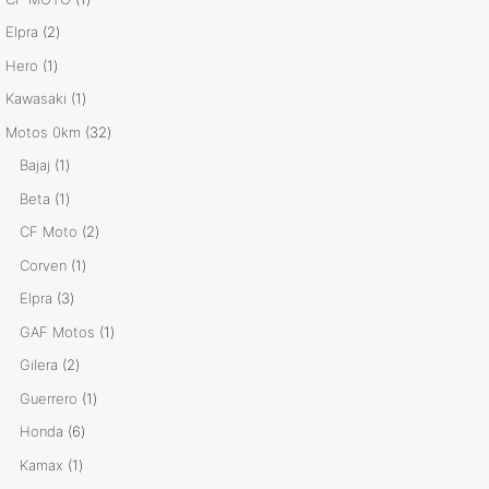
producto
2
Elpra
2
productos
1
Hero
1
producto
1
Kawasaki
1
producto
32
Motos 0km
32
productos
1
Bajaj
1
producto
1
Beta
1
producto
2
CF Moto
2
productos
1
Corven
1
producto
3
Elpra
3
productos
1
GAF Motos
1
producto
2
Gilera
2
productos
1
Guerrero
1
producto
6
Honda
6
productos
1
Kamax
1