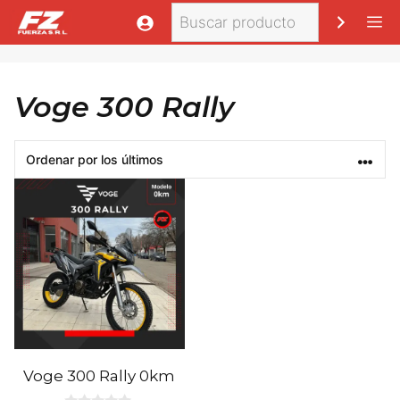
Saltar
Buscar
M
al
contenido
Voge 300 Rally
Voge 300 Rally 0km