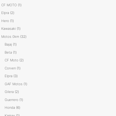
productos
1
CF MOTO
1
producto
2
Elpra
2
productos
1
Hero
1
producto
1
Kawasaki
1
producto
32
Motos 0km
32
productos
1
Bajaj
1
producto
1
Beta
1
producto
2
CF Moto
2
productos
1
Corven
1
producto
3
Elpra
3
productos
1
GAF Motos
1
producto
2
Gilera
2
productos
1
Guerrero
1
producto
6
Honda
6
productos
1
Kamax
1