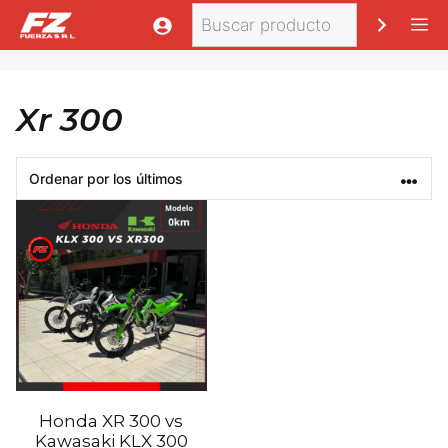
Saltar
Buscar
M
al
contenido
Xr 300
Honda XR 300 vs
Kawasaki KLX 300