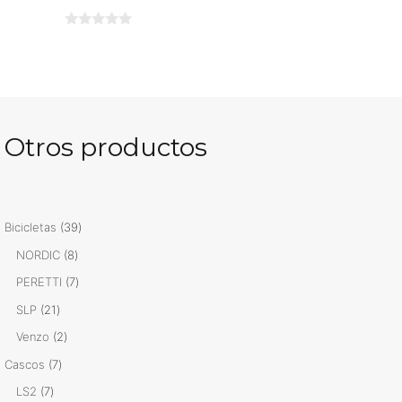
0
d
e
5
Otros productos
39
Bicicletas
39
productos
8
NORDIC
8
productos
7
PERETTI
7
productos
21
SLP
21
productos
2
Venzo
2
productos
7
Cascos
7
productos
7
LS2
7