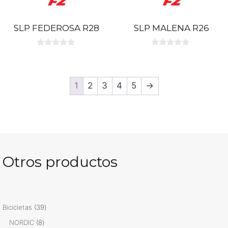
SLP FEDEROSA R28
SLP MALENA R26
0
0
d
d
e
e
5
5
1
2
3
4
5
→
Otros productos
39
Bicicletas
39
productos
8
NORDIC
8