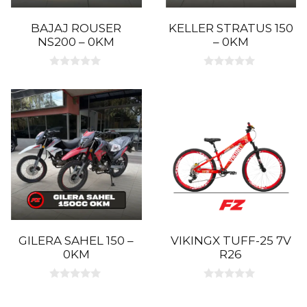
BAJAJ ROUSER
KELLER STRATUS 150
NS200 – 0KM
– 0KM
0
0
d
d
e
e
5
5
GILERA SAHEL 150 –
VIKINGX TUFF-25 7V
0KM
R26
0
0
d
d
e
e