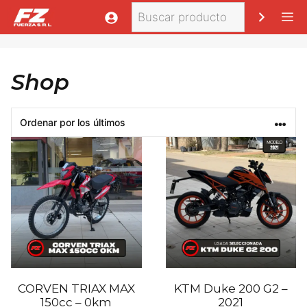
Saltar
Buscar
M
al
contenido
Shop
CORVEN TRIAX MAX
KTM Duke 200 G2 –
150cc – 0km
2021