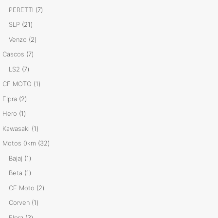
productos
7
PERETTI
7
productos
21
SLP
21
productos
2
Venzo
2
productos
7
Cascos
7
productos
7
LS2
7
productos
1
CF MOTO
1
producto
2
Elpra
2
productos
1
Hero
1
producto
1
Kawasaki
1
producto
32
Motos 0km
32
productos
1
Bajaj
1
producto
1
Beta
1
producto
2
CF Moto
2
productos
1
Corven
1
producto
3
Elpra
3