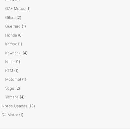
productos
1
GAF Motos
1
producto
2
Gilera
2
productos
1
Guerrero
1
producto
6
Honda
6
productos
1
Kamax
1
producto
4
Kawasaki
4
productos
1
Keller
1
producto
1
KTM
1
producto
1
Motomel
1
producto
2
Voge
2
productos
4
Yamaha
4
productos
13
Motos Usadas
13
productos
1
QJ Motor
1
producto