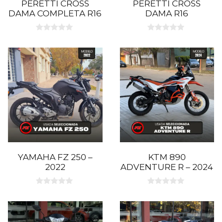
PERETTI CROSS
PERETTI CROSS
DAMA COMPLETA R16
DAMA R16
0
0
d
d
e
e
5
5
YAMAHA FZ 250 –
KTM 890
2022
ADVENTURE R – 2024
0
0
d
d
e
e
5
5