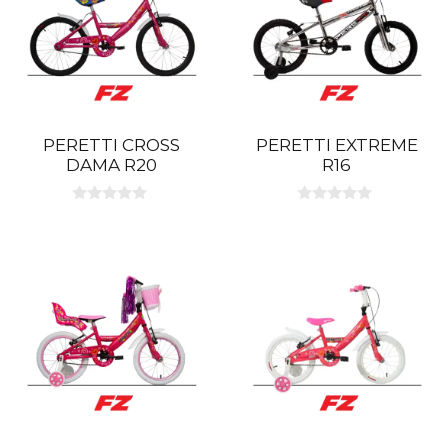
PERETTI CROSS
PERETTI EXTREME
DAMA R20
R16
0
0
d
d
e
e
5
5